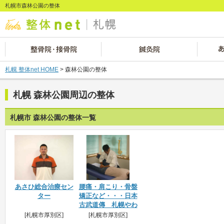
札幌市森林公園の整体
札幌 整体net HOME
> 森林公園の整体
札幌 森林公園周辺の整体
札幌市 森林公園の整体一覧
あさひ総合治療セン
腰痛・肩こり・骨盤
ター
矯正など・・・日本
古武道傳 札幌やわ
ら氣功整体院
[札幌市厚別区]
[札幌市厚別区]