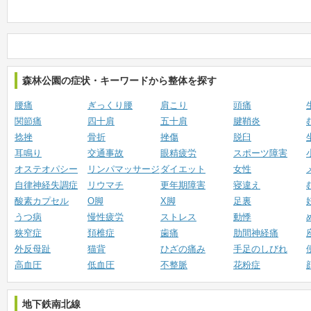
森林公園の症状・キーワードから整体を探す
腰痛
ぎっくり腰
肩こり
頭痛
関節痛
四十肩
五十肩
腱鞘炎
捻挫
骨折
挫傷
脱臼
耳鳴り
交通事故
眼精疲労
スポーツ障害
オステオパシー
リンパマッサージ
ダイエット
女性
自律神経失調症
リウマチ
更年期障害
寝違え
酸素カプセル
O脚
X脚
足裏
うつ病
慢性疲労
ストレス
動悸
狭窄症
頚椎症
歯痛
肋間神経痛
外反母趾
猫背
ひざの痛み
手足のしびれ
高血圧
低血圧
不整脈
花粉症
地下鉄南北線