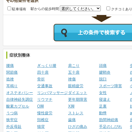
駅からの徒歩時間
駐車場有
クチコミあ
症状別整体
腰痛
ぎっくり腰
肩こり
頭痛
関節痛
四十肩
五十肩
腱鞘炎
捻挫
骨折
挫傷
脱臼
耳鳴り
交通事故
眼精疲労
スポーツ障害
オステオパシー
リンパマッサージ
ダイエット
女性
自律神経失調症
リウマチ
更年期障害
寝違え
酸素カプセル
O脚
X脚
足裏
うつ病
慢性疲労
ストレス
動悸
狭窄症
頚椎症
歯痛
肋間神経痛
外反母趾
猫背
ひざの痛み
手足のしびれ