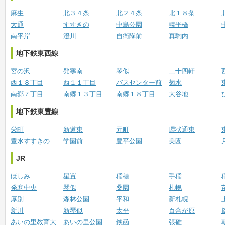
麻生
北３４条
北２４条
北１８条
大通
すすきの
中島公園
幌平橋
南平岸
澄川
自衛隊前
真駒内
地下鉄東西線
宮の沢
発寒南
琴似
二十四軒
西１８丁目
西１１丁目
バスセンター前
菊水
南郷７丁目
南郷１３丁目
南郷１８丁目
大谷地
地下鉄東豊線
栄町
新道東
元町
環状通東
豊水すすきの
学園前
豊平公園
美園
JR
ほしみ
星置
稲穂
手稲
発寒中央
琴似
桑園
札幌
厚別
森林公園
平和
新札幌
新川
新琴似
太平
百合が原
あいの里教育大
あいの里公園
銭函
張碓