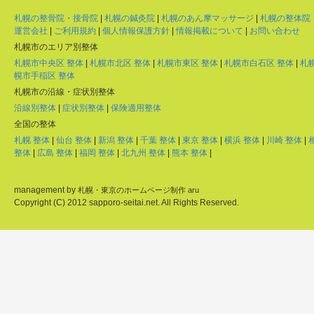
札幌の整骨院・接骨院
|
札幌の鍼灸院
|
札幌のあん摩マッサージ
|
札幌の整体院
運営会社
|
ご利用規約
|
個人情報保護方針
|
情報掲載について
|
お問い合わせ
札幌市のエリア別整体
札幌市中央区 整体
|
札幌市北区 整体
|
札幌市東区 整体
|
札幌市白石区 整体
|
札
幌市手稲区 整体
札幌市の沿線・症状別整体
沿線別整体
|
症状別整体
|
保険適用整体
全国の整体
札幌 整体
|
仙台 整体
|
新潟 整体
|
千葉 整体
|
東京 整体
|
横浜 整体
|
川崎 整体
|
整体
|
広島 整体
|
福岡 整体
|
北九州 整体
|
熊本 整体
|
management by
札幌・東京のホームページ制作 aru
Copyright (C) 2012 sapporo-seitai.net. All Rights Reserved.