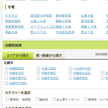
市電
すすきの
資生館小学校前
東本願寺前
山鼻９条
静修学園前
山鼻１９条
幌南小学前
東屯田通
電車事業所前
ロープウェイ入口
西線１６条
西線１４条
西線６条
西１５丁目
中央区役所前
西８丁目
治療院検索
院名検索
札幌市
札幌駅周辺
大通り周辺
その他中央区
札幌市北区
札幌市東区
札幌市白石区
札幌市豊平区
札幌市清田区
札幌市南区
札幌市手稲区
整骨院 ・接骨院
鍼灸院
あん摩マッサージ
整体院・カイ