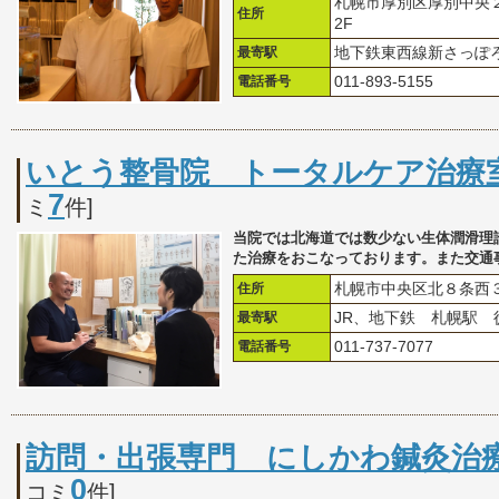
札幌市厚別区厚別中央２
住所
2F
最寄駅
地下鉄東西線新さっぽ
電話番号
011-893-5155
いとう整骨院 トータルケア治療
7
ミ
件]
当院では北海道では数少ない生体潤滑理
た治療をおこなっております。また交通
住所
札幌市中央区北８条西３
最寄駅
JR、地下鉄 札幌駅 
電話番号
011-737-7077
訪問・出張専門 にしかわ鍼灸治
0
コミ
件]