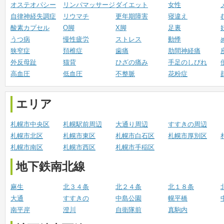
オステオパシー
リンパマッサージ
ダイエット
女性
自律神経失調症
リウマチ
更年期障害
寝違え
酸素カプセル
O脚
X脚
足裏
うつ病
慢性疲労
ストレス
動悸
狭窄症
頚椎症
歯痛
肋間神経痛
外反母趾
猫背
ひざの痛み
手足のしびれ
高血圧
低血圧
不整脈
花粉症
エリア
札幌市中央区
札幌駅前周辺
大通り周辺
すすきの周辺
札幌市北区
札幌市東区
札幌市白石区
札幌市厚別区
札幌市南区
札幌市西区
札幌市手稲区
地下鉄南北線
麻生
北３４条
北２４条
北１８条
大通
すすきの
中島公園
幌平橋
南平岸
澄川
自衛隊前
真駒内