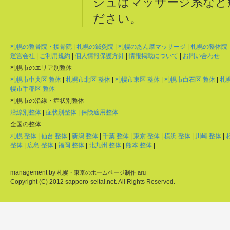
シュはマッサージ系など
ださい。
札幌の整骨院・接骨院
|
札幌の鍼灸院
|
札幌のあん摩マッサージ
|
札幌の整体院
運営会社
|
ご利用規約
|
個人情報保護方針
|
情報掲載について
|
お問い合わせ
札幌市のエリア別整体
札幌市中央区 整体
|
札幌市北区 整体
|
札幌市東区 整体
|
札幌市白石区 整体
|
札
幌市手稲区 整体
札幌市の沿線・症状別整体
沿線別整体
|
症状別整体
|
保険適用整体
全国の整体
札幌 整体
|
仙台 整体
|
新潟 整体
|
千葉 整体
|
東京 整体
|
横浜 整体
|
川崎 整体
|
整体
|
広島 整体
|
福岡 整体
|
北九州 整体
|
熊本 整体
|
management by
札幌・東京のホームページ制作 aru
Copyright (C) 2012 sapporo-seitai.net. All Rights Reserved.