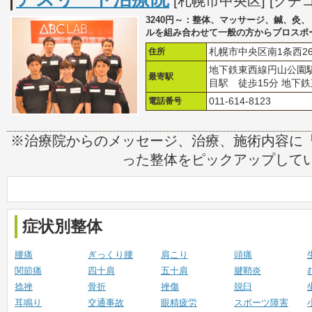
[札幌市中央区] [クチ
3240円～：整体、マッサージ、鍼、灸
ルを組み合わせて一般の方からプロスポ
住所
札幌市中央区南1条西26
地下鉄東西線円山公園駅
最寄駅
目駅 徒歩15分 地下鉄
電話番号
011-614-8123
※治療院からのメッセージ、治療、施術内容に
った整体をピックアップして
症状別整体
腰痛
ぎっくり腰
肩こり
頭痛
関節痛
四十肩
五十肩
腱鞘炎
捻挫
骨折
挫傷
脱臼
耳鳴り
交通事故
眼精疲労
スポーツ障害