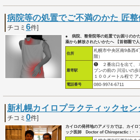
病院等の処置でご不満のかた 匠整
6
チコミ
件]
● 病院、整骨院等の処置でお困りのかた
薬から解放されたいかたへ 【首都圏で
札幌市中央区南9条西4丁
住所
階）
❶ ２番出口を出て、 
最寄駅
ブンの前の 川沿いの歩
１００メートル程で 
電話番号
080-9974-6711
新札幌カイロプラクティックセン
0
チコミ
件]
カイロの発祥地のアメリカでは、カイロ
ック医師 Doctor of Chiropractic :・・