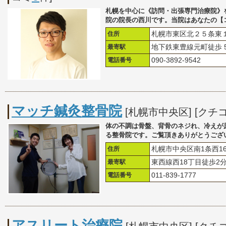
札幌を中心に《訪問・出張専門治療院》
院の院長の西川です。当院はあなたの【
住所
札幌市東区北２５条東
最寄駅
地下鉄東豊線元町徒歩
電話番号
090-3892-9542
マッチ鍼灸整骨院
[札幌市中央区] [クチ
体の不調は骨盤、背骨のネジれ、冷えが
る整骨院です。ご覧頂きありがとうござ
住所
札幌市中央区南1条西16
最寄駅
東西線西18丁目徒歩2
電話番号
011-839-1777
アスリート治療院