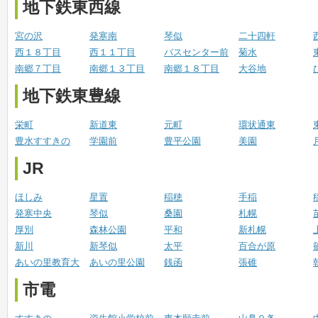
地下鉄東西線
宮の沢
発寒南
琴似
二十四軒
西１８丁目
西１１丁目
バスセンター前
菊水
南郷７丁目
南郷１３丁目
南郷１８丁目
大谷地
地下鉄東豊線
栄町
新道東
元町
環状通東
豊水すすきの
学園前
豊平公園
美園
JR
ほしみ
星置
稲穂
手稲
発寒中央
琴似
桑園
札幌
厚別
森林公園
平和
新札幌
新川
新琴似
太平
百合が原
あいの里教育大
あいの里公園
銭函
張碓
市電