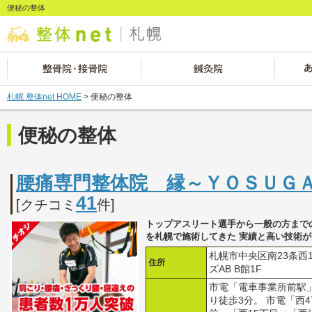
便秘の整体
札幌 整体net HOME
> 便秘の整体
便秘の整体
腰痛専門整体院 縁～ＹＯＳＵ
41
[クチコミ
件]
トップアスリート選手から一般の方までのべ 
を札幌で施術してきた 実績と高い技術
札幌市中央区南23条西
住所
ズAB B館1F
市電「電車事業所前駅
り徒歩3分。 市電「西