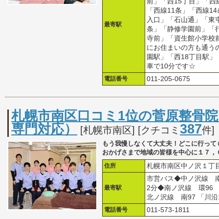
前」「西15丁目」「西
「西線11条」「西線1
入口」「石山通」「東
最寄駅
条」「静修学園前」「
寺前」「資生館小学校
にお住まいの方も通う
園駅」「西18丁目駅」
車で10分です☆
電話番号
011-205-0675
札幌市南区口コミ1位の菅原整骨
専門対応）
387
[札幌市南区] [クチコミ
件]
もう我慢しなくて大丈夫！どこに行って
おかげさまで地域の皆様を中心に１７，
住所
札幌市南区中ノ沢１丁目
市営バス◆中ノ沢線 
最寄駅
2分◆南ノ沢線 環96
北ノ沢線 南97 「川
電話番号
011-573-1811