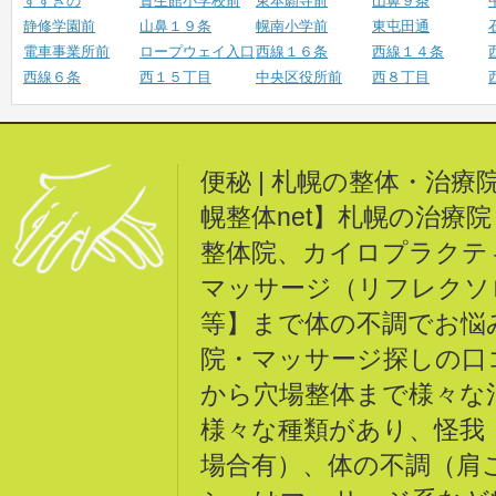
すすきの
資生館小学校前
東本願寺前
山鼻９条
静修学園前
山鼻１９条
幌南小学前
東屯田通
電車事業所前
ロープウェイ入口
西線１６条
西線１４条
西線６条
西１５丁目
中央区役所前
西８丁目
便秘 | 札幌の整体・治
幌整体net】札幌の治療
整体院、カイロプラクテ
マッサージ（リフレクソ
等】まで体の不調でお悩
院・マッサージ探しの口
から穴場整体まで様々な
様々な種類があり、怪我
場合有）、体の不調（肩