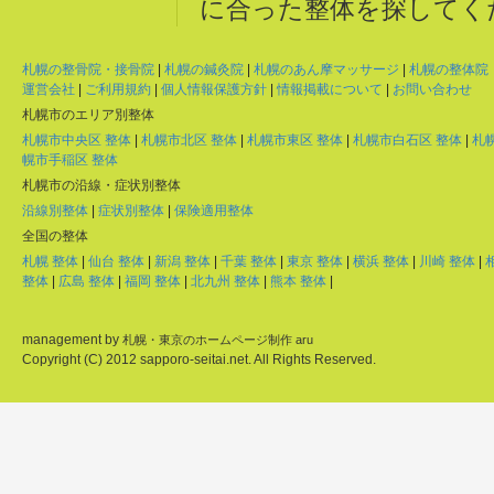
に合った整体を探してく
札幌の整骨院・接骨院
|
札幌の鍼灸院
|
札幌のあん摩マッサージ
|
札幌の整体院
運営会社
|
ご利用規約
|
個人情報保護方針
|
情報掲載について
|
お問い合わせ
札幌市のエリア別整体
札幌市中央区 整体
|
札幌市北区 整体
|
札幌市東区 整体
|
札幌市白石区 整体
|
札
幌市手稲区 整体
札幌市の沿線・症状別整体
沿線別整体
|
症状別整体
|
保険適用整体
全国の整体
札幌 整体
|
仙台 整体
|
新潟 整体
|
千葉 整体
|
東京 整体
|
横浜 整体
|
川崎 整体
|
整体
|
広島 整体
|
福岡 整体
|
北九州 整体
|
熊本 整体
|
management by
札幌・東京のホームページ制作 aru
Copyright (C) 2012 sapporo-seitai.net. All Rights Reserved.