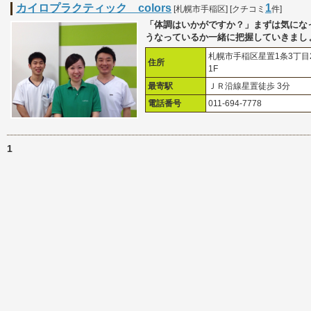
カイロプラクティック colors
1
[札幌市手稲区] [クチコミ
件]
「体調はいかがですか？」まずは気にな
うなっているか一緒に把握していきまし
札幌市手稲区星置1条3丁目
住所
1F
最寄駅
ＪＲ沿線星置徒歩
3
分
電話番号
011-694-7778
1