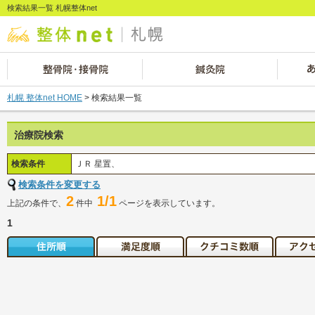
検索結果一覧 札幌整体net
札幌 整体net HOME
> 検索結果一覧
治療院検索
検索条件
ＪＲ 星置、
検索条件を変更する
2
1/1
上記の条件で、
件中
ページを表示しています。
1