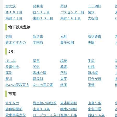
宮の沢
発寒南
琴似
二十四軒
西１８丁目
西１１丁目
バスセンター前
菊水
南郷７丁目
南郷１３丁目
南郷１８丁目
大谷地
地下鉄東豊線
栄町
新道東
元町
環状通東
豊水すすきの
学園前
豊平公園
美園
JR
ほしみ
星置
稲穂
手稲
発寒中央
琴似
桑園
札幌
厚別
森林公園
平和
新札幌
新川
新琴似
太平
百合が原
あいの里教育大
あいの里公園
銭函
張碓
市電
すすきの
資生館小学校前
東本願寺前
山鼻９条
静修学園前
山鼻１９条
幌南小学前
東屯田通
電車事業所前
ロープウェイ入口
西線１６条
西線１４条