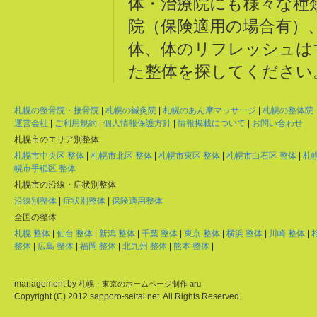
体・治療院にも様々な種
院（保険適用の場合有）
体、体のリフレッシュは
た整体を探してください
札幌の整骨院・接骨院
|
札幌の鍼灸院
|
札幌のあん摩マッサージ
|
札幌の整体院
運営会社
|
ご利用規約
|
個人情報保護方針
|
情報掲載について
|
お問い合わせ
札幌市のエリア別整体
札幌市中央区 整体
|
札幌市北区 整体
|
札幌市東区 整体
|
札幌市白石区 整体
|
札
幌市手稲区 整体
札幌市の沿線・症状別整体
沿線別整体
|
症状別整体
|
保険適用整体
全国の整体
札幌 整体
|
仙台 整体
|
新潟 整体
|
千葉 整体
|
東京 整体
|
横浜 整体
|
川崎 整体
|
整体
|
広島 整体
|
福岡 整体
|
北九州 整体
|
熊本 整体
|
management by
札幌・東京のホームページ制作 aru
Copyright (C) 2012 sapporo-seitai.net. All Rights Reserved.