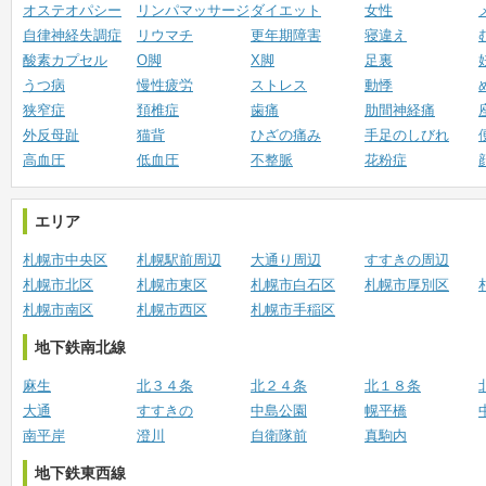
オステオパシー
リンパマッサージ
ダイエット
女性
自律神経失調症
リウマチ
更年期障害
寝違え
酸素カプセル
O脚
X脚
足裏
うつ病
慢性疲労
ストレス
動悸
狭窄症
頚椎症
歯痛
肋間神経痛
外反母趾
猫背
ひざの痛み
手足のしびれ
高血圧
低血圧
不整脈
花粉症
エリア
札幌市中央区
札幌駅前周辺
大通り周辺
すすきの周辺
札幌市北区
札幌市東区
札幌市白石区
札幌市厚別区
札幌市南区
札幌市西区
札幌市手稲区
地下鉄南北線
麻生
北３４条
北２４条
北１８条
大通
すすきの
中島公園
幌平橋
南平岸
澄川
自衛隊前
真駒内
地下鉄東西線