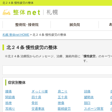
北２４条 慢性疲労の整体
札幌 整体net HOME
> 北２４条 慢性疲労の整体
北２４条 慢性疲労の整体
※北２４条 治療院からのメッセージ、治療、施術内容に「
慢性疲労
」のキーワ
す。
症状別整体
腰痛
ぎっくり腰
肩こり
頭痛
関節痛
四十肩
五十肩
腱鞘炎
捻挫
骨折
挫傷
脱臼
耳鳴り
交通事故
眼精疲労
スポーツ障害