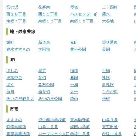
宮の沢
発寒南
琴似
二十四軒
西１８丁目
西１１丁目
バスセンター前
菊水
南郷７丁目
南郷１３丁目
南郷１８丁目
大谷地
地下鉄東豊線
栄町
新道東
元町
環状通東
豊水すすきの
学園前
豊平公園
美園
JR
ほしみ
星置
稲穂
手稲
発寒中央
琴似
桑園
札幌
厚別
森林公園
平和
新札幌
新川
新琴似
太平
百合が原
あいの里教育大
あいの里公園
銭函
張碓
市電
すすきの
資生館小学校前
東本願寺前
山鼻９条
静修学園前
山鼻１９条
幌南小学前
東屯田通
電車事業所前
ロープウェイ入口
西線１６条
西線１４条