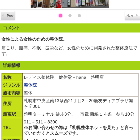
コメント
女性による女性のための整体院。
肩こり、腰痛、不眠、疲労など、女性のために開発された整体療法で
す。
詳細情報
名称
レディス整体院 健美堂＋hana 啓明店
ジャンル
整体院
施術内容
整体
札幌市中央区南13条西21丁目2－20鹿友ディアプラザ旭
住所
ヶ丘301
最寄駅
啓明ターミナル 徒歩3分、 市電 西線１４条 徒歩10分
011－511－8300
TEL
※お問い合わせの際は「札幌整体ネットを見た」と言っ
ていただくとスムーズです。