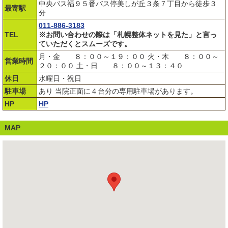
中央バス福９５番バス停美しが丘３条７丁目から徒歩３
最寄駅
分
011-886-3183
TEL
※お問い合わせの際は「札幌整体ネットを見た」と言っ
ていただくとスムーズです。
月・金 ８：００～１９：００ 火・木 ８：００～
営業時間
２０：００ 土・日 ８：００～１３：４０
休日
水曜日・祝日
駐車場
あり 当院正面に４台分の専用駐車場があります。
HP
HP
MAP