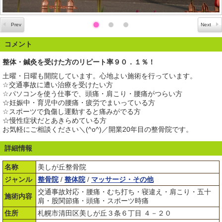
コメント
整体・鍼灸を受けた方のリピート率９０．１％！
土曜・日曜も開院しています。心地よい施術を行っています。
☆交通事故に遭い治療を受けたい方
☆パソコンを使う仕事で、頭痛・肩こり・腰痛がつらい方
☆妊娠中・育児中の腰痛・疲労でまいっている方
☆スポーツで負傷し運動すると痛みがでる方
☆慢性症状だとあきらめている方
お気軽にご相談ください＼(^o^)／開業20年目の整骨院です。
詳細情報
名称
美しが丘整骨院
ジャンル
整骨院
/
整体院
/
マッサージ・その他
交通事故対応・腰痛・むち打ち・寝違え・肩こり・五十
施術内容
肩・股関節痛・頭痛・スポーツ時痛
住所
札幌市清田区美しが丘３条６丁目 ４－２０